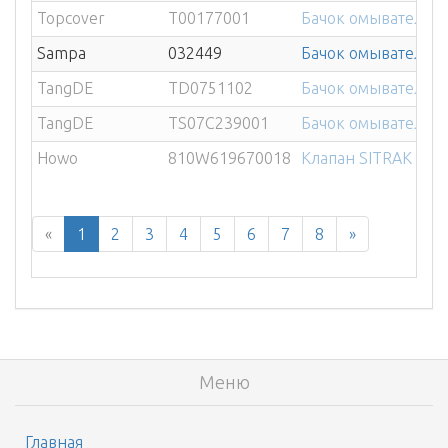
Topcover
T00177001
Бачок омывателя V
Sampa
032449
Бачок омывателя V
TangDE
TD0751102
Бачок омывателя V
TangDE
TS07C239001
Бачок омывателя лоб
Howo
810W619670018
Клапан SITRAK HOW
«
1
2
3
4
5
6
7
8
»
Меню
Главная