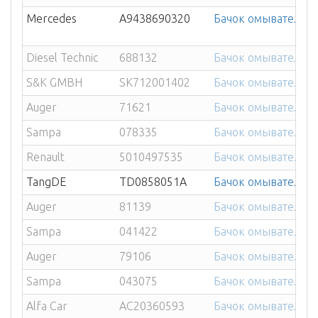
Mercedes
A9438690320
Бачок омывателя ME
Diesel Technic
688132
Бачок омывателя R
S&K GMBH
SK712001402
Бачок омывателя R
Auger
71621
Бачок омывателя R
Sampa
078335
Бачок омывателя R
Renault
5010497535
Бачок омывателя R
TangDE
TD0858051A
Бачок омывателя R
Auger
81139
Бачок омывателя R
Sampa
041422
Бачок омывателя S
Auger
79106
Бачок омывателя S
Sampa
043075
Бачок омывателя S
Alfa Car
AC20360593
Бачок омывателя V