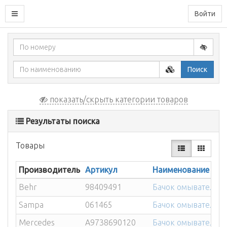
Войти
Поиск
показать/скрыть категории товаров
Результаты поиска
Товары
Производитель
Артикул
Наименование
Behr
98409491
Бачок омывателя I
Sampa
061465
Бачок омывателя I
Mercedes
A9738690120
Бачок омывателя 