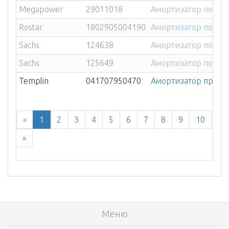
Megapower
29011018
Амортизатор подвес
Rostar
1802905004190
Амортизатор подвес
Sachs
124638
Амортизатор подвес
Sachs
125649
Амортизатор подвеск
Templin
041707950470
Амортизатор прицепа
«
1
2
3
4
5
6
7
8
9
10
»
Меню