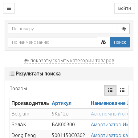
Войти
Поиск
показать/скрыть категории товаров
Результаты поиска
Товары
Производитель
Артикул
Наименование
Belgium
5Кв12в
Автономный отопите
БелАК
БAK00300
Амортизатор Икару
Dong Feng
5001150C0302
Амортизатор кабин