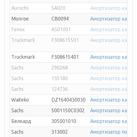
Aurochs
SA020
Амортизатор кабин
Monroe
CB0094
Амортизатор кабины 
Fenox
AS01001
Амортизатор кабины
Truckmark
F308615501
Амортизатор кабины
Truckmark
F308615401
Амортизатор кабин
Sachs
290268
Амортизатор кабины
Sachs
135180
Амортизатор кабин
Sachs
124736
Амортизатор кабины 
Waiteko
DZ1640430030
Амортизатор кабины
Sachs
5001150C0302
Амортизатор кабин
Белкард
305001010
Амортизатор кабин
Sachs
313002
Амортизатор подвеск