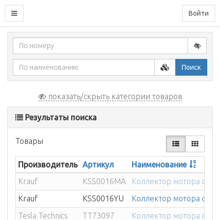
Войти
Поиск
показать/скрыть категории товаров
Результаты поиска
Товары
Производитель
Артикул
Наименование
Krauf
KSS0016MA
Коллектор мотора отоп
Krauf
KSS0016YU
Коллектор мотора отоп
Tesla Technics
TT73097
Коллектор мотора отоп