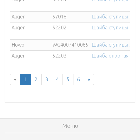
Auger
57018
Шайба ступицы стоп
Auger
52202
Шайба ступицы BPW 
Howo
WG4007410065
Шайба ступицы SITR
Auger
52203
Шайба опорная подш
«
1
2
3
4
5
6
»
Меню