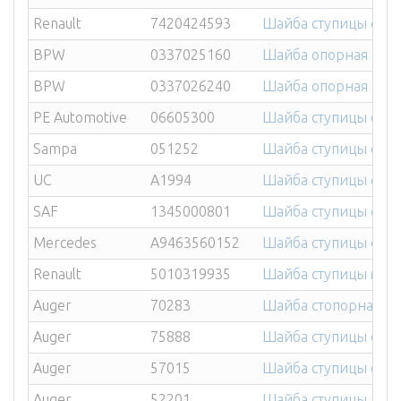
Renault
7420424593
Шайба ступицы стоп
BPW
0337025160
Шайба опорная подш
BPW
0337026240
Шайба опорная под
PE Automotive
06605300
Шайба ступицы стоп
Sampa
051252
Шайба ступицы стоп
UC
A1994
Шайба ступицы сто
SAF
1345000801
Шайба ступицы стоп
Mercedes
A9463560152
Шайба ступицы стоп
Renault
5010319935
Шайба ступицы масл
Auger
70283
Шайба стопорная VO
Auger
75888
Шайба ступицы стоп
Auger
57015
Шайба ступицы стоп
Auger
52201
Шайба ступицы BPW 