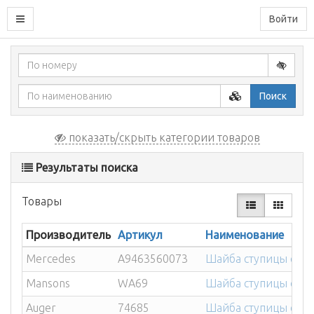
Войти
Поиск
показать/скрыть категории товаров
Результаты поиска
Товары
Производитель
Артикул
Наименование
Mercedes
A9463560073
Шайба ступицы стоп
Mansons
WA69
Шайба ступицы сто
Auger
74685
Шайба ступицы опо