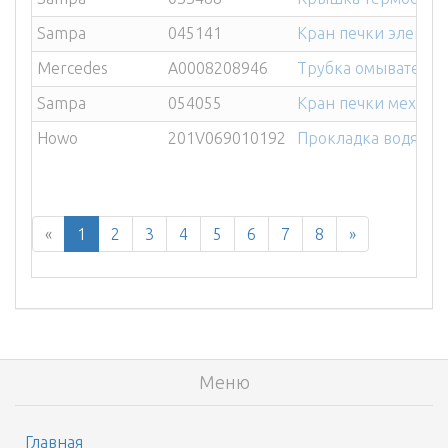
Sampa
045141
Кран печки электри
Mercedes
A0008208946
Трубка омывателя
Sampa
054055
Кран печки механи
Howo
201V069010192
Прокладка водяног
«
1
2
3
4
5
6
7
8
»
Меню
Главная