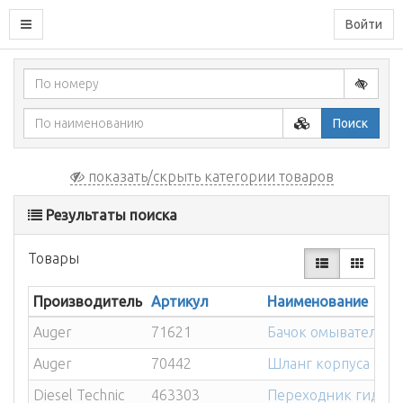
Войти
Поиск
показать/скрыть категории товаров
Результаты поиска
Товары
Производитель
Артикул
Наименование
Auger
71621
Бачок омывателя R
Auger
70442
Шланг корпуса воз
Diesel Technic
463303
Переходник гидром