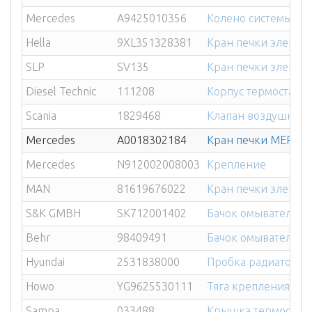
Mercedes
A9425010356
Колено системы ох
Hella
9XL351328381
Кран печки электр
SLP
SV135
Кран печки электр
Diesel Technic
111208
Корпус термостата S
Scania
1829468
Клапан воздушного
Mercedes
A0018302184
Кран печки MERCEDE
Mercedes
N912002008003
Крепление
MAN
81619676022
Кран печки электр
S&K GMBH
SK712001402
Бачок омывателя R
Behr
98409491
Бачок омывателя I
Hyundai
2531838000
Пробка радиатора H
Howo
YG9625530111
Тяга крепления рад
Sampa
033488
Крышка термостата