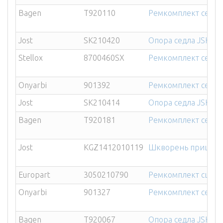
Bagen
T920110
Ремкомплект седла 
Jost
SK210420
Опора седла JSK37
Stellox
8700460SX
Ремкомплект седла 
Onyarbi
901392
Ремкомплект седла 
Jost
SK210414
Опора седла JSK37
Bagen
T920181
Ремкомплект седла 
Jost
KGZ1412010119
Шкворень прицепной
Europart
3050210790
Ремкомплект сцепн
Onyarbi
901327
Ремкомплект седла 
Bagen
T920067
Опора седла JSK37