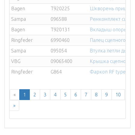
Bagen
T920225
Шкворень прицепной
Sampa
096588
Ремкомплект сцепно
Bagen
T920131
Вкладыш опоры сце
Ringfeder
6990460
Палец сцепного уст
Sampa
095054
Втулка петли дышл
VBG
09065400
Крышка сцепного у
Ringfeder
G864
Фаркоп RF type G8
«
1
2
3
4
5
6
7
8
9
10
»