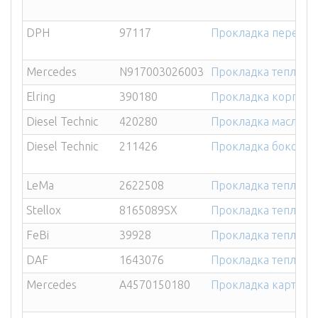
DPH
97117
Прокладка передне
Mercedes
N917003026003
Прокладка теплооб
Elring
390180
Прокладка корпуса
Diesel Technic
420280
Прокладка масляно
Diesel Technic
211426
Прокладка боковой
LeMa
2622508
Прокладка теплооб
Stellox
8165089SX
Прокладка теплоо
FeBi
39928
Прокладка теплоо
DAF
1643076
Прокладка теплооб
Mercedes
A4570150180
Прокладка картера