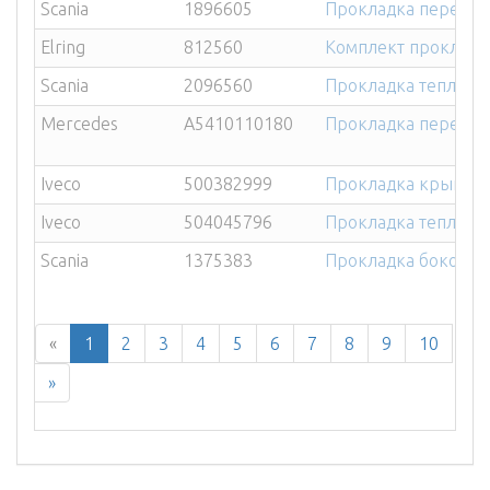
Scania
1896605
Прокладка передне
Elring
812560
Комплект прокладок
Scania
2096560
Прокладка теплооб
Mercedes
A5410110180
Прокладка передне
Iveco
500382999
Прокладка крышки м
Iveco
504045796
Прокладка теплооб
Scania
1375383
Прокладка боковой
«
1
2
3
4
5
6
7
8
9
10
»