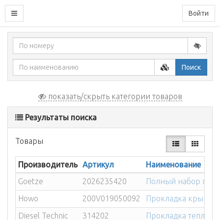
Войти
Поиск
показать/скрыть категории товаров
Результаты поиска
Товары
Производитель
Артикул
Наименование
Goetze
2026235420
Полный набор про
Howo
200V019050092
Прокладка крышки 
Diesel Technic
314202
Прокладка теплооб