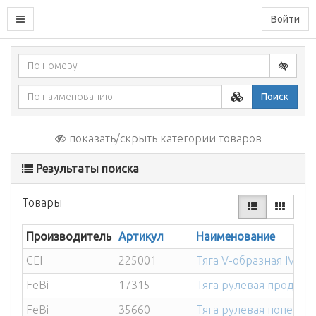
Войти
Поиск
показать/скрыть категории товаров
Результаты поиска
Товары
Производитель
Артикул
Наименование
CEI
225001
Тяга V-образная IVECO
FeBi
17315
Тяга рулевая прод ME
FeBi
35660
Тяга рулевая попер VO