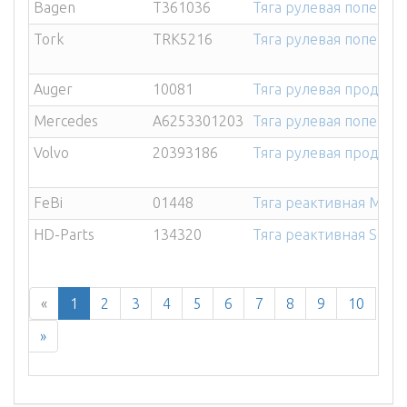
Bagen
T361036
Тяга рулевая попер D
Tork
TRK5216
Тяга рулевая попер ME
Auger
10081
Тяга рулевая прод DAF 
Mercedes
A6253301203
Тяга рулевая попер M
Volvo
20393186
Тяга рулевая прод VOL
FeBi
01448
Тяга реактивная MAN 
HD-Parts
134320
Тяга реактивная SCANI
«
1
2
3
4
5
6
7
8
9
10
»