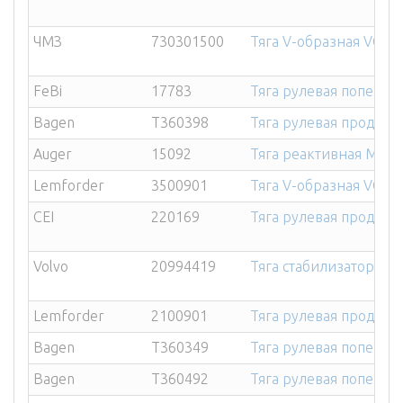
ЧМЗ
730301500
Тяга V-образная VOLV
FeBi
17783
Тяга рулевая попер 
Bagen
T360398
Тяга рулевая прод MA
Auger
15092
Тяга реактивная MAN
Lemforder
3500901
Тяга V-образная VOLV
CEI
220169
Тяга рулевая прод VOL
Volvo
20994419
Тяга стабилизатора VO
Lemforder
2100901
Тяга рулевая прод SCA
Bagen
T360349
Тяга рулевая попер I
Bagen
T360492
Тяга рулевая попер V