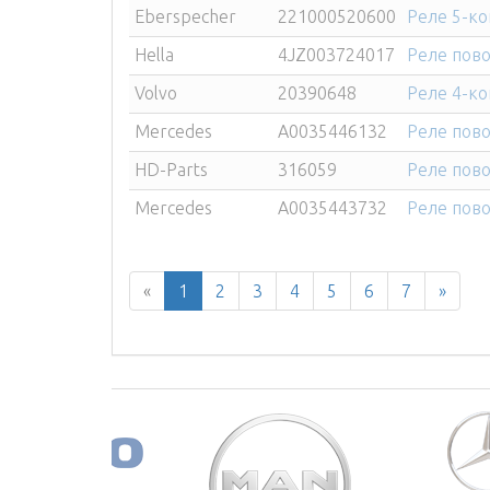
Eberspecher
221000520600
Реле 5-ко
Hella
4JZ003724017
Реле пов
Volvo
20390648
Реле 4-ко
Mercedes
A0035446132
Реле пово
HD-Parts
316059
Реле пово
Mercedes
A0035443732
Реле пово
«
1
2
3
4
5
6
7
»