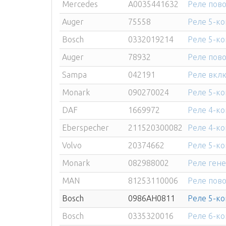
Mercedes
A0035441632
Реле пов
Auger
75558
Реле 5-ко
Bosch
0332019214
Реле 5-ко
Auger
78932
Реле пово
Sampa
042191
Реле вкл
Monark
090270024
Реле 5-ко
DAF
1669972
Реле 4-ко
Eberspecher
211520300082
Реле 4-ко
Volvo
20374662
Реле 5-ко
Monark
082988002
Реле ген
MAN
81253110006
Реле пово
Bosch
0986AH0811
Реле 5-ко
Bosch
0335320016
Реле 6-ко