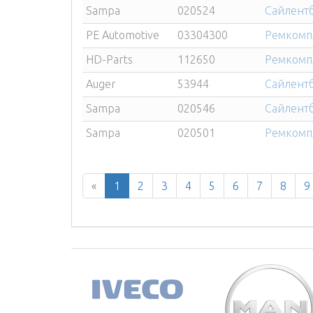
Sampa
020524
Сайлентб
PE Automotive
03304300
Ремкомпл
HD-Parts
112650
Ремкомпл
Auger
53944
Сайлентб
Sampa
020546
Сайлентб
Sampa
020501
Ремкомпл
«
1
2
3
4
5
6
7
8
9