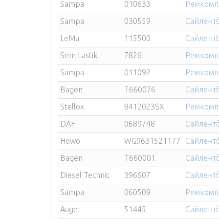
Sampa
010633
Ремкомпл
Sampa
030559
Сайлентб
LeMa
115500
Сайлентб
Sem Lastik
7826
Ремкомпл
Sampa
011092
Ремкомпл
Bagen
T660076
Сайлентб
Stellox
8412023SX
Ремкомпл
DAF
0689748
Сайлентб
Howo
WG9631521177
Сайлентб
Bagen
T660001
Сайлентб
Diesel Technic
396607
Сайлентб
Sampa
060509
Ремкомпл
Auger
51445
Сайлентб