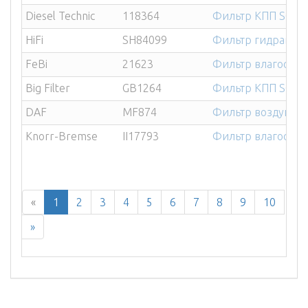
Diesel Technic
118364
Фильтр КПП SCANI
HiFi
SH84099
Фильтр гидравли
FeBi
21623
Фильтр влагоотдел
Big Filter
GB1264
Фильтр КПП SCAN
DAF
MF874
Фильтр воздушны
Knorr-Bremse
II17793
Фильтр влагоотд
«
1
2
3
4
5
6
7
8
9
10
»