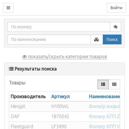
Войти
Поиск
показать/скрыть категории товаров
Результаты поиска
Товары
Производитель
Артикул
Наименование
Hengst
H100WL
Фильтр жидкости 
DAF
1870042
Фильтр КПП ZF D
Fleetguard
LF3490
Фильтр КПП VO F