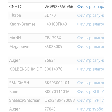
CNHTC
WG9925550966
Фильтр сепарато
Filtron
SE770
Фильтр сапуна ME
Knorr-Bremse
II40100FK49
Фильтр влагоотд
MANN
TB1396X
Фильтр влагоотде
Megapower
35023009
Фильтр влагоотд
Auger
76851
Фильтр сапуна IVE
KOLBENSCHMIDT
50014078
Фильтр влагоотде
S&K GMBH
SK593001101
Фильтр влагоотдел
Kann
K0070111016
Фильтр КПП ZF D
Shaanxi/Shacman
DZ95189470088
Фильтр ГУР FAW/
Auger
77845
Фильтр турбокомп