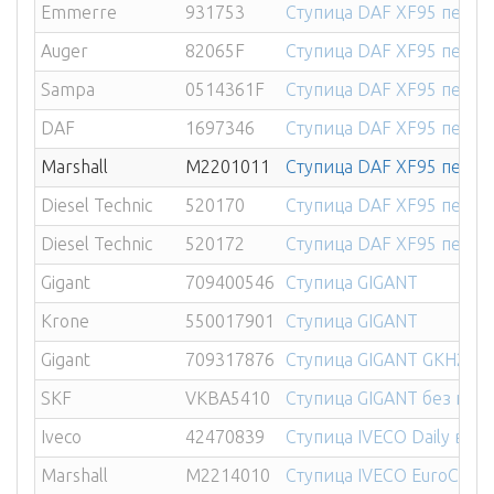
Emmerre
931753
Ступица DAF XF95 перед
Auger
82065F
Ступица DAF XF95 перед
Sampa
0514361F
Ступица DAF XF95 перед
DAF
1697346
Ступица DAF XF95 перед
Marshall
M2201011
Ступица DAF XF95 перед
Diesel Technic
520170
Ступица DAF XF95 перед
Diesel Technic
520172
Ступица DAF XF95 перед
Gigant
709400546
Ступица GIGANT
Krone
550017901
Ступица GIGANT
Gigant
709317876
Ступица GIGANT GKH2 302
SKF
VKBA5410
Ступица GIGANT без кол
Iveco
42470839
Ступица IVECO Daily в сб
Marshall
M2214010
Ступица IVECO EuroCarg