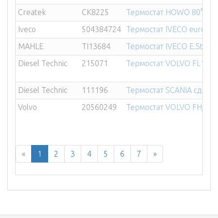
Createk
CK8225
Термостат HOWO 80°C в 
Iveco
504384724
Термостат IVECO euroca
MAHLE
TI13684
Термостат IVECO E.Star/E.
Diesel Technic
215071
Термостат VOLVO FL10/F1
Diesel Technic
111196
Термостат SCANIA сдвое
Volvo
20560249
Термостат VOLVO FH/FM R
«
1
2
3
4
5
6
7
»