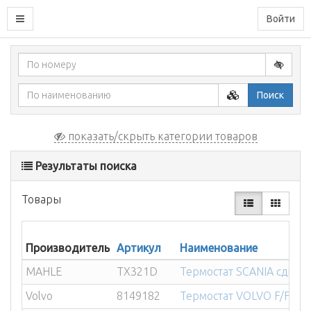
Войти
Поиск
показать/скрыть категории товаров
Результаты поиска
Товары
Производитель
Артикул
Наименование
MAHLE
TX321D
Термостат SCANIA сдвое
Volvo
8149182
Термостат VOLVO F/FH12