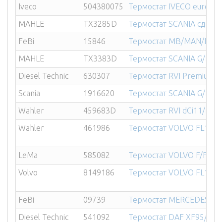
Iveco
504380075
Термостат IVECO eurocar
MAHLE
TX3285D
Термостат SCANIA сдвое
FeBi
15846
Термостат MB/MAN/IVEC
MAHLE
TX3383D
Термостат SCANIA G/P/R/T
Diesel Technic
630307
Термостат RVI Premium /
Scania
1916620
Термостат SCANIA G/P/R/
Wahler
459683D
Термостат RVI dCi11/MI
Wahler
461986
Термостат VOLVO FL10/F1
LeMa
585082
Термостат VOLVO F/FH12 
Volvo
8149186
Термостат VOLVO FL10/F1
FeBi
09739
Термостат MERCEDES ОM
Diesel Technic
541092
Термостат DAF XF95/105