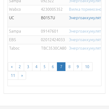
Sampa
092322
Энергоаккумулятор 2
Wabco
4230005352
Вилка торммозной кам
UC
B0157U
Энергоаккумулятор 24
Sampa
09147601
Энергоаккумулятор 
EBS
02012424033
Энергоаккумулятор 2
Taboc
TBC3530CA80
Энергоаккумулятор 2
«
2
3
4
5
6
7
8
9
10
11
»