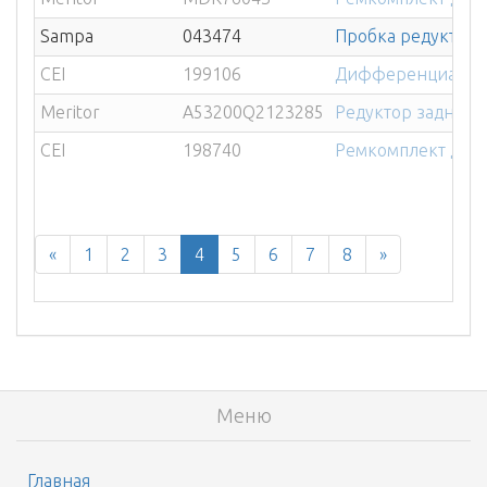
Sampa
043474
Пробка редуктора
CEI
199106
Дифференциал за
Meritor
A53200Q2123285
Редуктор заднего 
CEI
198740
Ремкомплект дифф
«
1
2
3
4
5
6
7
8
»
Меню
Главная