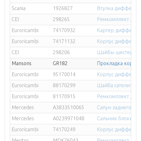
Scania
1926827
Втулка дифферен
CEI
298265
Ремкомплект дифф
Euroricambi
74170932
Картер дифферен
Euroricambi
74171132
Корпус дифференц
CEI
298206
Шайбы шестерни д
Mansons
GR182
Прокладка корпус
Euroricambi
95170014
Корпус дифферен
Euroricambi
88170299
Шайба сателита д
Euroricambi
81170915
Ремкомплект диффе
Mercedes
A3833510065
Сапун заднего мо
Mercedes
A0239971048
Сальник блокиро
Euroricambi
74170249
Корпус дифференци
Meritor
MDK76043
Ремкомплект диф