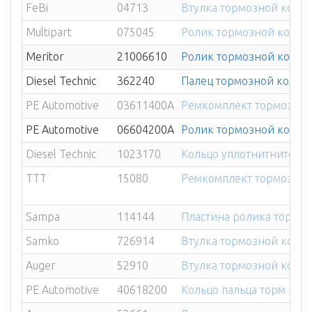
FeBi
04713
Втулка тормозной колод
Multipart
075045
Ролик тормозной колодки
Meritor
21006610
Ролик тормозной колодки
Diesel Technic
362240
Палец тормозной колод
PE Automotive
03611400A
Ремкомплект тормозно
PE Automotive
06604200A
Ролик тормозной колодки
Diesel Technic
1023170
Кольцо уплотнитнитель
TTT
15080
Ремкомплект тормозной 
Sampa
114144
Пластина ролика торм ко
Samko
726914
Втулка тормозной колод
Auger
52910
Втулка тормозной колод
PE Automotive
40618200
Кольцо пальца торм коло