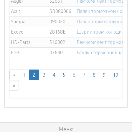
Auger
52661
Ремкомплект тормозной
Axut
SB080066
Палец тормозной колодки
Sampa
090020
Палец тормозной колодки
Exovo
28168E
Шарик торм колодки SA
HD-Parts
510002
Ремкомплект тормозной 
FeBi
07630
Втулка тормозной колод
«
1
2
3
4
5
6
7
8
9
10
»
Меню