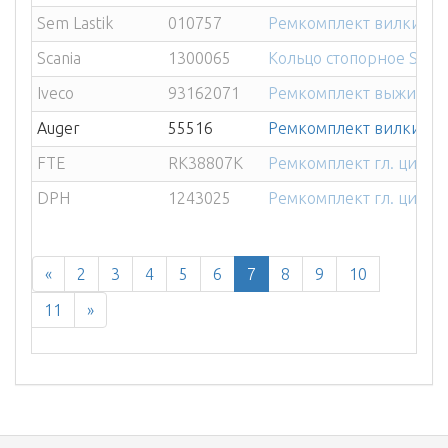
Sem Lastik
010757
Ремкомплект вилки сце
Scania
1300065
Кольцо стопорное SCAN
Iveco
93162071
Ремкомплект выжимног
Auger
55516
Ремкомплект вилки сце
FTE
RK38807K
Ремкомплект гл. цили
DPH
1243025
Ремкомплект гл. цилин
«
2
3
4
5
6
7
8
9
10
11
»