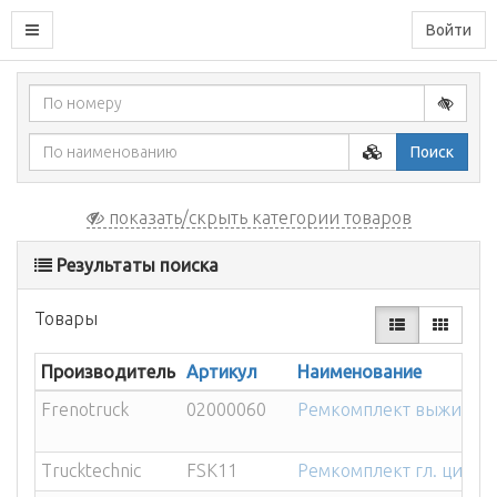
Войти
Поиск
показать/скрыть категории товаров
Результаты поиска
Товары
Производитель
Артикул
Наименование
Frenotruck
02000060
Ремкомплект выжимног
Trucktechnic
FSK11
Ремкомплект гл. цилин