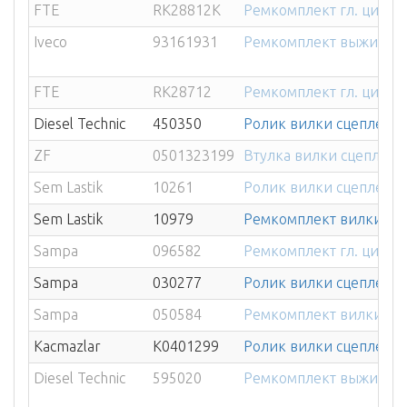
FTE
RK28812K
Ремкомплект гл. цили
Iveco
93161931
Ремкомплект выжимного
FTE
RK28712
Ремкомплект гл. цилин
Diesel Technic
450350
Ролик вилки сцепления
ZF
0501323199
Втулка вилки сцепления
Sem Lastik
10261
Ролик вилки сцепления
Sem Lastik
10979
Ремкомплект вилки сце
Sampa
096582
Ремкомплект гл. цилин
Sampa
030277
Ролик вилки сцеплени
Sampa
050584
Ремкомплект вилки сц
Kacmazlar
K0401299
Ролик вилки сцепления
Diesel Technic
595020
Ремкомплект выжимног