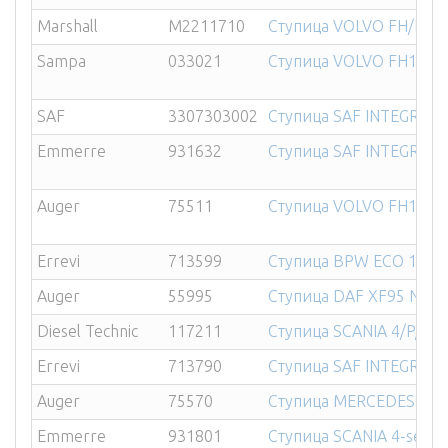
Marshall
M2211710
Ступица VOLVO FH/FM RV
Sampa
033021
Ступица VOLVO FH12/16/
SAF
3307303002
Ступица SAF INTEGRAL 
Emmerre
931632
Ступица SAF INTEGRAL 
Auger
75511
Ступица VOLVO FH12/FE/
Errevi
713599
Ступица BPW ECO 10-1
Auger
55995
Ступица DAF XF95 NEW 
Diesel Technic
117211
Ступица SСANIA 4/P/G/R
Errevi
713790
Ступица SAF INTEGRAL B
Auger
75570
Ступица MERCEDES Actr
Emmerre
931801
Ступица SСANIA 4-ser. 