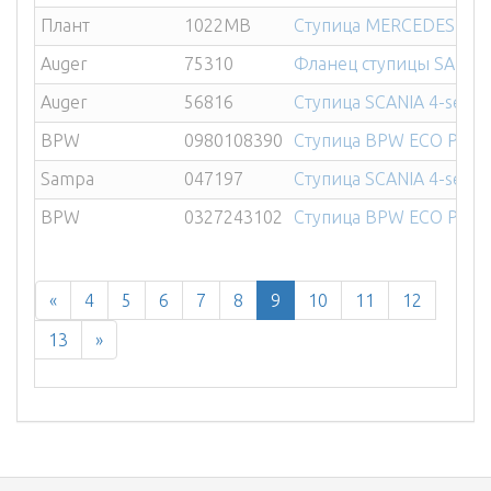
Плант
1022MB
Ступица MERCEDES Actr
Auger
75310
Фланец ступицы SAF S
Auger
56816
Ступица SСANIA 4-ser. п
BPW
0980108390
Ступица BPW ECO Plus II
Sampa
047197
Ступица SСANIA 4-ser. 
BPW
0327243102
Ступица BPW ECO Plus 
«
4
5
6
7
8
9
10
11
12
13
»