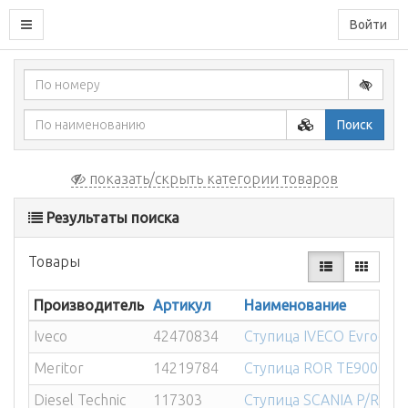
Войти
Поиск
показать/скрыть категории товаров
Результаты поиска
Товары
Производитель
Артикул
Наименование
Iveco
42470834
Ступица IVECO Evrocar
Meritor
14219784
Ступица ROR TE9000 в 
Diesel Technic
117303
Ступица SCANIA P/R-Ser