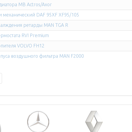
диатора MB Actros/Axor
и механический DAF 95XF XF95/105
халждения ретарды MAN TGA R
рмостата RVI Premium
опителя VOLVO FH12
пуса воздушного фильтра MAN F2000