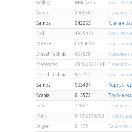
Rolling
RM05245
Кран печк
Sampa
200058
Переходни
Sampa
042263
Клапан ра
DAF
1935413
Кран печк
MAHLE
CV6000P
Кран печк
Diesel Technic
464870
Крепление
Mercedes
A5410351214i
Переходни
Diesel Technic
122314
Кран печк
Sampa
033487
Корпус тер
Scania
813575
Трубка ом
FeBi
32042
Переходни
MAN
81903100568
Пробка ра
Auger
81139
Бачок омы