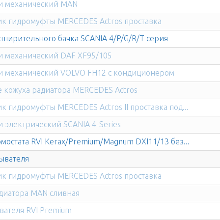
и механический MAN
к гидромуфты MERCEDES Actros проставка
сширительного бачка SCANIA 4/P/G/R/T серия
и механический DAF XF95/105
и механический VOLVO FH12 с кондиционером
 кожуха радиатора MERCEDES Actros
к гидромуфты MERCEDES Actros II проставка под...
и электрический SCANIA 4-Series
мостата RVI Kerax/Premium/Magnum DXI11/13 без...
ывателя
к гидромуфты MERCEDES Actros проставка
диатора MAN сливная
вателя RVI Premium