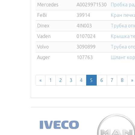
Mercedes
A0029971530
Пробка ра
FeBi
39914
Кран печк
Dinex
4IN003
Трубка от
Vaden
0107024
Крышка те
Volvo
3090899
Трубка от
Auger
107763
Шланг кор
«
1
2
3
4
5
6
7
8
»