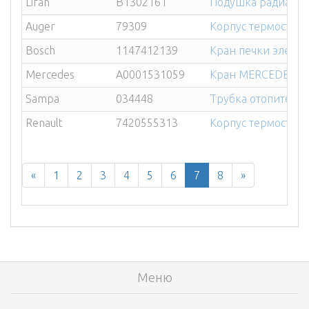
Lifan
B1302161
Подушка радиатора
Auger
79309
Корпус термостата
Bosch
1147412139
Кран печки элект
Mercedes
A0001531059
Кран MERCEDES Ac
Sampa
034448
Трубка отопителя
Renault
7420555313
Корпус термостата
«
1
2
3
4
5
6
7
8
»
Меню