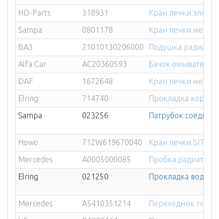
HD-Parts
318931
Кран печки электр
Sampa
0801178
Кран печки механи
ВАЗ
21010130206000
Подушка радиатор
Alfa Car
AC20360593
Бачок омывателя 
DAF
1672648
Кран печки механ
Elring
714740
Прокладка корпуса
Sampa
023256
Патрубок соединит
Howo
712W619670040
Кран печки SITRA
Mercedes
A0005000085
Пробка радиатора
Elring
021250
Прокладка водяно
Mercedes
A5410351214
Переходник гидром