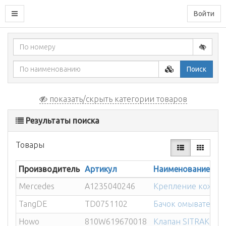
Войти
Поиск
показать/скрыть категории товаров
Результаты поиска
Товары
Производитель
Артикул
Наименование
Mercedes
A1235040246
Крепление кожуха
TangDE
TD0751102
Бачок омывателя 
Howo
810W619670018
Клапан SITRAK HO